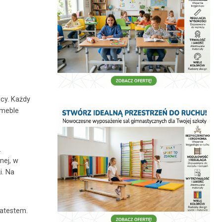
icy. Każdy
 meble
.
nej, w
i. Na
 atestem.