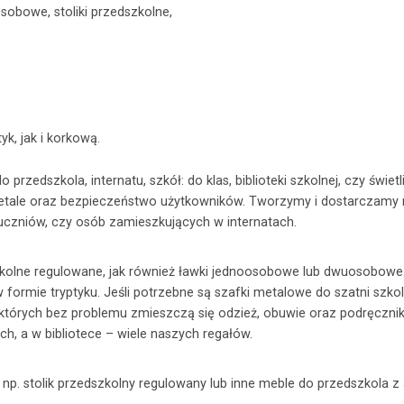
sobowe, stoliki przedszkolne,
yk, jak i korkową.
zedszkola, internatu, szkół: do klas, biblioteki szkolnej, czy świetl
 detale oraz bezpieczeństwo użytkowników. Tworzymy i dostarczamy
 uczniów, czy osób zamieszkujących w internatach.
kolne regulowane, jak również ławki jednoosobowe lub dwuosobowe
formie tryptyku. Jeśli potrzebne są szafki metalowe do szatni szkol
których bez problemu zmieszczą się odzież, obuwie oraz podręcznik
h, a w bibliotece – wiele naszych regałów.
np. stolik przedszkolny regulowany lub inne meble do przedszkola z