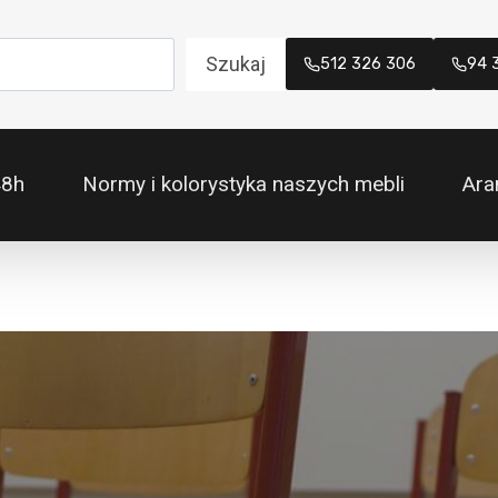
Szukaj
512 326 306
94 
48h
Normy i kolorystyka naszych mebli
Ara