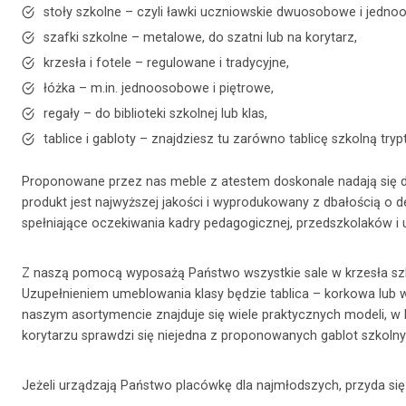
stoły szkolne – czyli ławki uczniowskie dwuosobowe i jednoo
szafki szkolne – metalowe, do szatni lub na korytarz,
krzesła i fotele – regulowane i tradycyjne,
łóżka – m.in. jednoosobowe i piętrowe,
regały – do biblioteki szkolnej lub klas,
tablice i gabloty – znajdziesz tu zarówno tablicę szkolną trypt
Proponowane przez nas meble z atestem doskonale nadają się do pr
produkt jest najwyższej jakości i wyprodukowany z dbałością o
spełniające oczekiwania kadry pedagogicznej, przedszkolaków i
Z naszą pomocą wyposażą Państwo wszystkie sale w krzesła sz
Uzupełnieniem umeblowania klasy będzie tablica – korkowa lub w 
naszym asortymencie znajduje się wiele praktycznych modeli, w 
korytarzu sprawdzi się niejedna z proponowanych gablot szkolnyc
Jeżeli urządzają Państwo placówkę dla najmłodszych, przyda się 