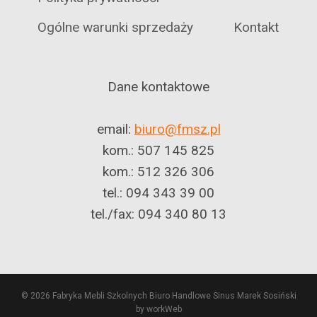
Ogólne warunki sprzedaży
Kontakt
Dane kontaktowe
email:
biuro@fmsz.pl
kom.: 507 145 825
kom.: 512 326 306
tel.: 094 343 39 00
tel./fax: 094 340 80 13
© 2026 Fabryka Mebli Szkolnych Biuro Handlowe Sinus Marek Sosiński
by workWeb