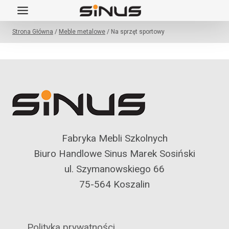
Przejdź
do
Strona Główna
/
Meble metalowe
/
Na sprzęt sportowy
treści
Fabryka Mebli Szkolnych
Biuro Handlowe Sinus Marek Sosiński
ul. Szymanowskiego 66
75-564 Koszalin
Polityka prywatności