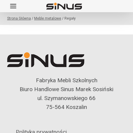
Przejdź
do
Strona Główna
/
Meble metalowe
/
Regały
treści
Fabryka Mebli Szkolnych
Biuro Handlowe Sinus Marek Sosiński
ul. Szymanowskiego 66
75-564 Koszalin
Polityka prywatności