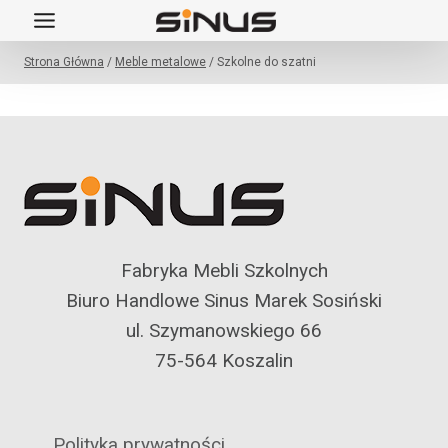
Przejdź
do
Strona Główna
/
Meble metalowe
/
Szkolne do szatni
treści
Fabryka Mebli Szkolnych
Biuro Handlowe Sinus Marek Sosiński
ul. Szymanowskiego 66
75-564 Koszalin
Polityka prywatności