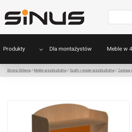
Przejdź
do
Szukaj
treści
Produkty
Dla montażystów
Meble w 
Strona Główna
/
Meble przedszkolne
/
Szafy i regały przedszkolne
/
Zestaw 