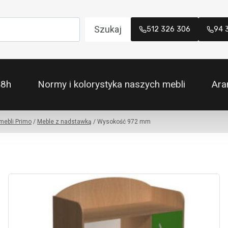
Szukaj
512 326 306
94 
48h
Normy i kolorystyka naszych mebli
Ara
mebli Primo
/
Meble z nadstawką
/
Wysokość 972 mm