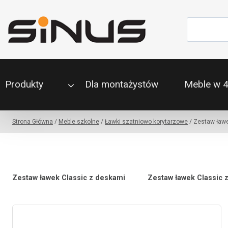
Przejdź
do
Szukaj
treści
Produkty
Dla montażystów
Meble w 
Strona Główna
/
Meble szkolne
/
Ławki szatniowo korytarzowe
/
Zestaw ławe
Zestaw ławek Classic z deskami
Zestaw ławek Classic z