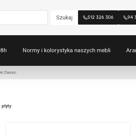
Szukaj
512 326 306
94 
48h
Normy i kolorystyka naszych mebli
Ara
k Classic
 płyty