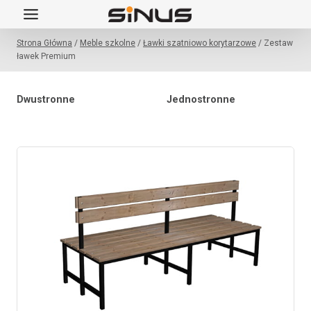
Przejdź
do
Strona Główna
/
Meble szkolne
/
Ławki szatniowo korytarzowe
/
Zestaw
treści
ławek Premium
Dwustronne
Jednostronne