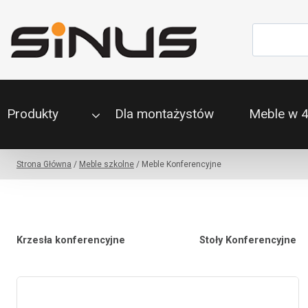
Przejdź
do
Szukaj
treści
Produkty
Dla montażystów
Meble w 
Strona Główna
/
Meble szkolne
/
Meble Konferencyjne
Krzesła konferencyjne
Stoły Konferencyjne