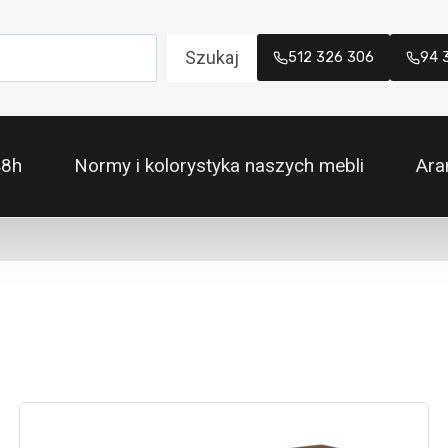
Szukaj
512 326 306
94 
48h
Normy i kolorystyka naszych mebli
Ara