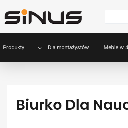
Przejdź
do
Szukaj
treści
Produkty
Dla montażystów
Meble w 
Biurko Dla Nau