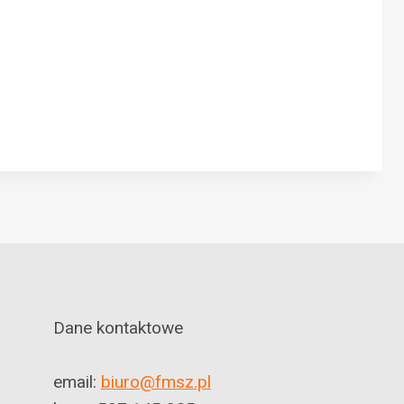
N
Dane kontaktowe
email:
biuro@fmsz.pl