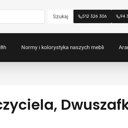
Szukaj
512 326 306
94 
48h
Normy i kolorystyka naszych mebli
Ara
czyciela, Dwusza