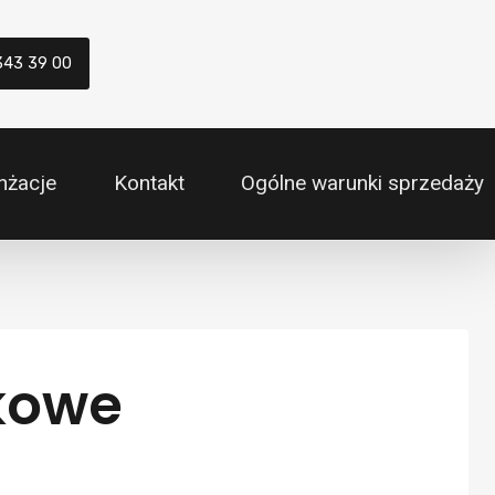
343 39 00
nżacje
Kontakt
Ogólne warunki sprzedaży
fkowe