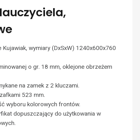
Nauczyciela,
we
e Kujawiak, wymiary (DxSxW) 1240x600x760
aminowanej o gr. 18 mm, oklejone obrzeżem
amykane na zamek z 2 kluczami.
szafkami 523 mm.
ść wyboru kolorowych frontów.
yfikat dopuszczający do użytkowania w
owych.