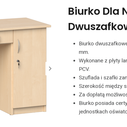
Biurko Dla 
Dwuszafko
Biurko dwuszafkow
mm.
Wykonane z płyty l
PCV.
Szuflada i szafki z
Szerokość między 
Za dopłatą możliwo
Biurko posiada cert
jednostkach oświat