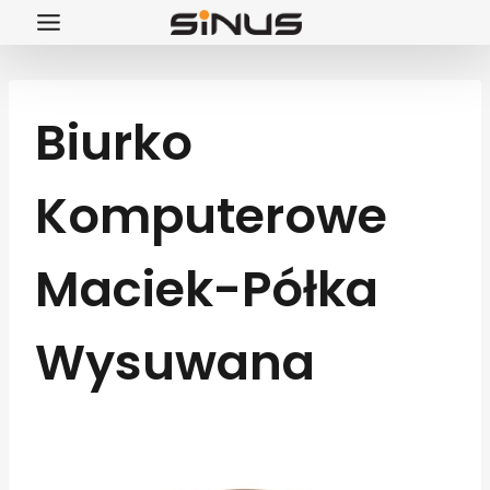
Przejdź
do
treści
Biurko
Komputerowe
Maciek-Półka
Wysuwana