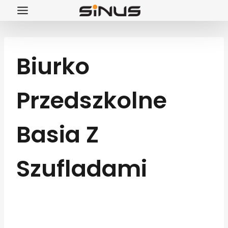
Przejdź
do
treści
Biurko
Przedszkolne
Basia Z
Szufladami