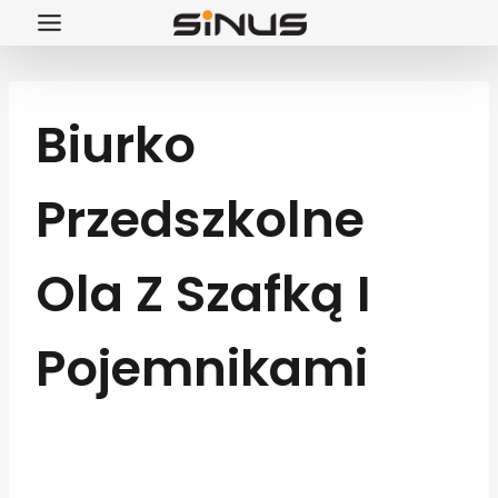
Przejdź
do
treści
Biurko
Przedszkolne
Ola Z Szafką I
Pojemnikami