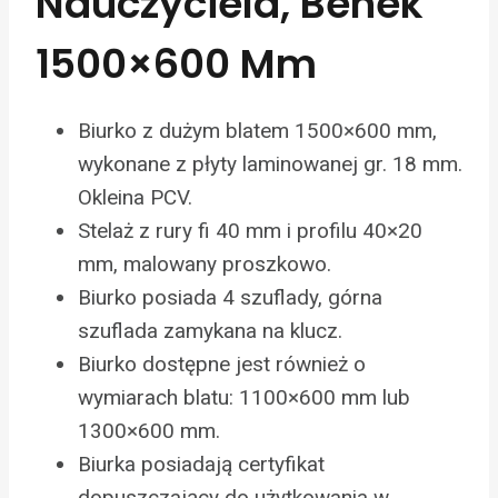
Nauczyciela, Benek
1500×600 Mm
Biurko z dużym blatem 1500×600 mm,
wykonane z płyty laminowanej gr. 18 mm.
Okleina PCV.
Stelaż z rury fi 40 mm i profilu 40×20
mm, malowany proszkowo.
Biurko posiada 4 szuflady, górna
szuflada zamykana na klucz.
Biurko dostępne jest również o
wymiarach blatu: 1100×600 mm lub
1300×600 mm.
Biurka posiadają certyfikat
dopuszczający do użytkowania w