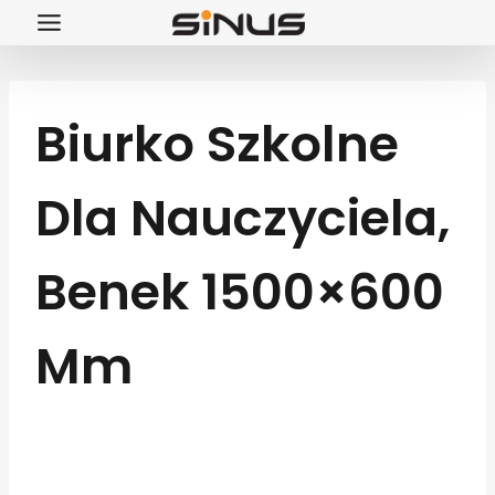
Przejdź
do
treści
Biurko Szkolne
Dla Nauczyciela,
Benek 1500×600
Mm