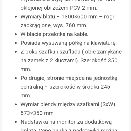
oklejonej obrzeżem PCV 2 mm.
Wymiary blatu – 1300×600 mm – rogi
zaokrąglone, wys. 760 mm.
W blacie przelotka na kable.
Posiada wysuwaną półkę na klawiaturę.
Z boku szafka i szuflada ( obie zamykane
na zamek z 2 kluczami). Szerokość 350
mm.
Po drugiej stronie miejsce na jednostkę
centralną – szerokość w środku 245
mm.
Wymiar blendy między szafkami (SxW)
573×350 mm.
Nadstawka na monitor za dodatkową
opłatą. Cenę biurka z nadstawką można