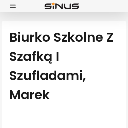
Przejdź
do
treści
Biurko Szkolne Z
Szafką I
Szufladami,
Marek