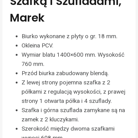
Szafką I Szufladami,
Marek
Biurko wykonane z płyty o gr. 18 mm.
Okleina PCV.
Wymiar blatu 1400×600 mm. Wysokość
760 mm.
Przód biurka zabudowany blendą.
Z lewej strony pojemna szafka z 2
półkami z regulacją wysokości, z prawej
strony 1 otwarta półka i 4 szuflady.
Szafka i górna szuflada zamykane są na
zamek z 2 kluczykami.
Szerokość między dwoma szafkami
wynosi 608 mm.