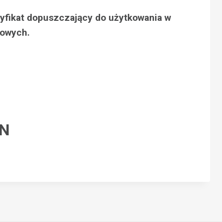
tyfikat dopuszczający do użytkowania w
towych.
LN