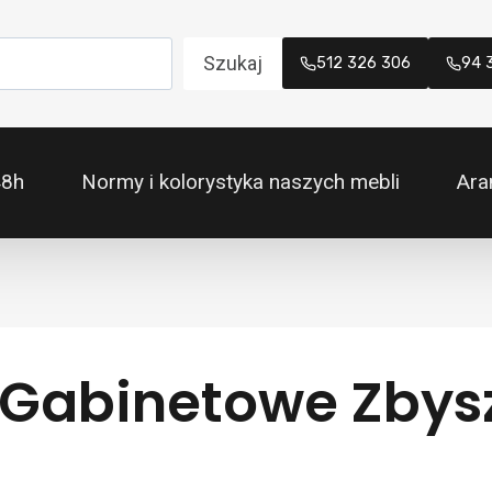
Szukaj
512 326 306
94 
48h
Normy i kolorystyka naszych mebli
Ara
/gabinetowe Zbys