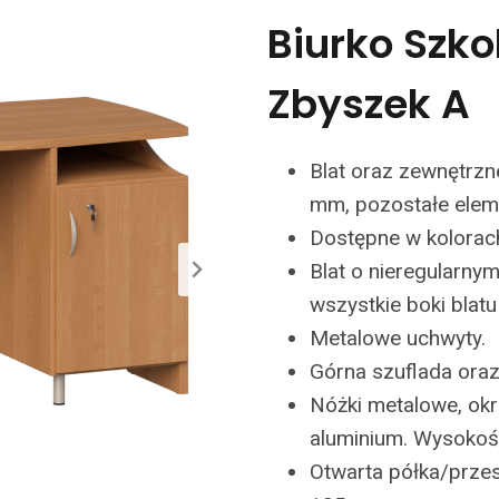
Biurko Szk
Zbyszek A
Blat oraz zewnętrzn
mm, pozostałe eleme
Dostępne w kolorach 
Blat o nieregularny
wszystkie boki blatu
Metalowe uchwyty.
Górna szuflada ora
Nóżki metalowe, ok
aluminium. Wysokoś
Otwarta półka/przes