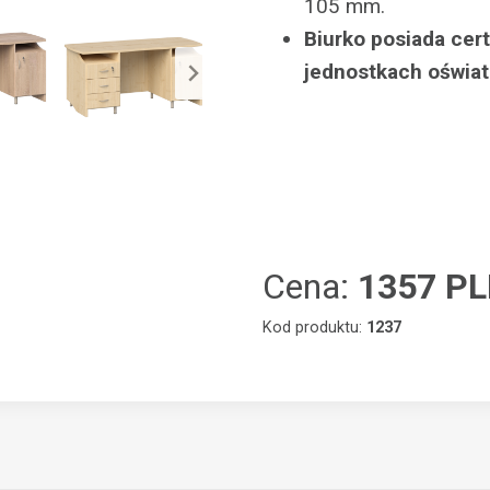
105 mm.
Biurko posiada cer
jednostkach oświa
Cena:
1357 P
Kod produktu:
1237