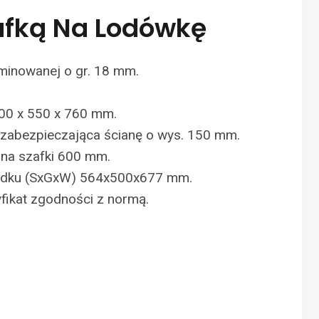
zafką Na Lodówkę
minowanej o gr. 18 mm.
00 x 550 x 760 mm.
ka zabezpieczająca ścianę o wys. 150 mm.
na szafki 600 mm.
rodku (SxGxW) 564x500x677 mm.
yfikat zgodności z normą.
N