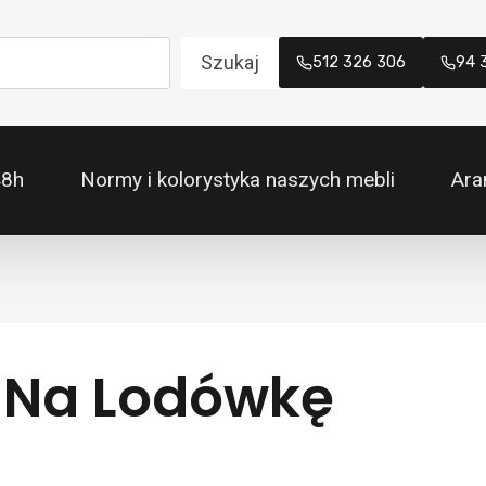
Szukaj
512 326 306
94 
48h
Normy i kolorystyka naszych mebli
Ara
ą Na Lodówkę