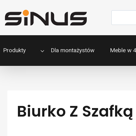
Przejdź
do
Szukaj
treści
Produkty
Dla montażystów
Meble w 
Biurko Z Szafk