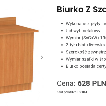
Biurko Z S
Wykonane z płyty la
Uchwyt metalowy.
Wymiar (SxGxW) 13
Z tyłu blatu listew
Szerokość zewnętrz
Wymiar szafki w ś
Biurko posiada cert
Cena:
628 PL
Kod produktu:
2183