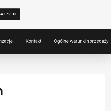
343 39 00
nżacje
Kontakt
Ogólne warunki sprzedaży
m