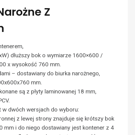
Narożne Z
m
ntenerem,
xW) dłuższy bok o wymiarze 1600×600 /
600 x wysokość 760 mm.
dami – dostawiany do biurka narożnego,
00x600x760 mm.
ykonane są z płyty laminowanej 18 mm,
PCV.
st w dwóch wersjach do wyboru:
ronnej z lewej strony znajduje się krótszy bok
00 mm i do niego dostawiany jest kontener z 4