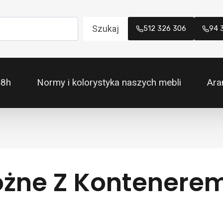
Szukaj
512 326 306
94 
48h
Normy i kolorystyka naszych mebli
Ara
ożne Z Kontenere