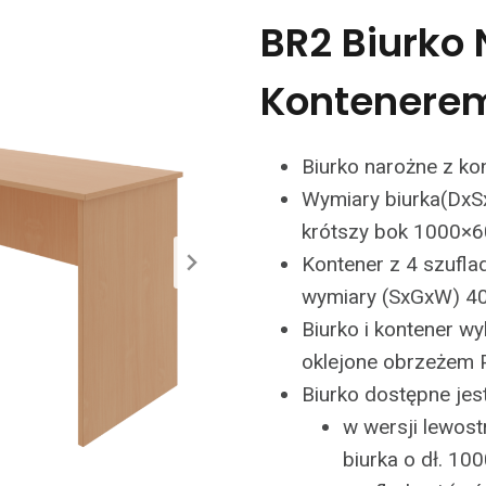
BR2 Biurko 
Kontenere
Biurko narożne z ko
Wymiary biurka(DxS
krótszy bok 1000×
Kontener z 4 szufla
wymiary (SxGxW) 4
Biurko i kontener w
oklejone obrzeżem 
Biurko dostępne je
w wersji lewost
biurka o dł. 10