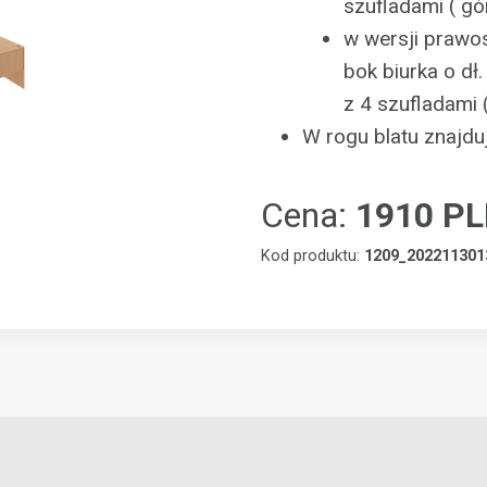
szufladami ( g
w wersji prawos
bok biurka o dł
z 4 szufladami 
W rogu blatu znajduj
Cena:
1910 P
Kod produktu:
1209_202211301