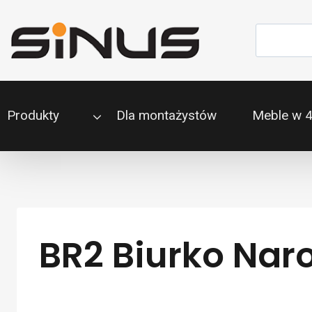
Przejdź
do
Szukaj
treści
Produkty
Dla montażystów
Meble w 
BR2 Biurko Nar