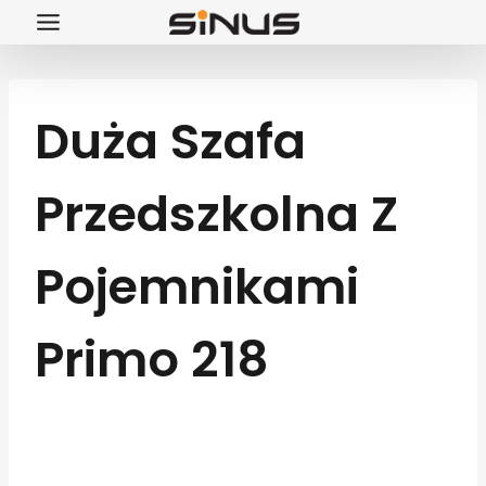
Przejdź
do
treści
Duża Szafa
Przedszkolna Z
Pojemnikami
Primo 218