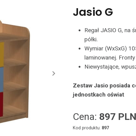
Jasio G
Regał JASIO G, na ś
półki.
Wymiar (WxSxG) 10
laminowanej. Fronty
Niewystające, wpus
Zestaw Jasio posiada c
jednostkach oświat
Cena:
897 PL
Kod produktu:
897