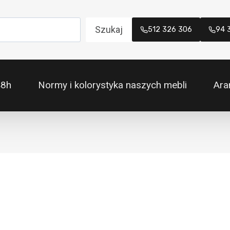
Szukaj
512 326 306
94 
48h
Normy i kolorystyka naszych mebli
Ara