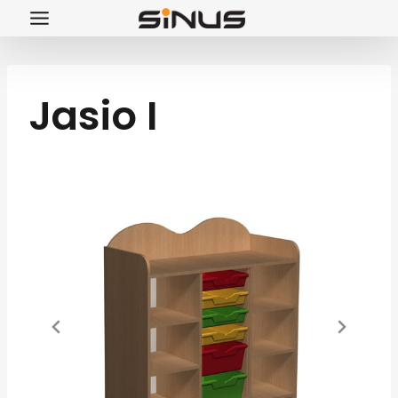
Przejdź
do
treści
Jasio I