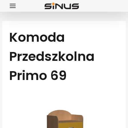
Przejdź
do
treści
Komoda
Przedszkolna
Primo 69