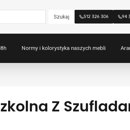
Szukaj
512 326 306
94 
48h
Normy i kolorystyka naszych mebli
Ara
kolna Z Szuflada