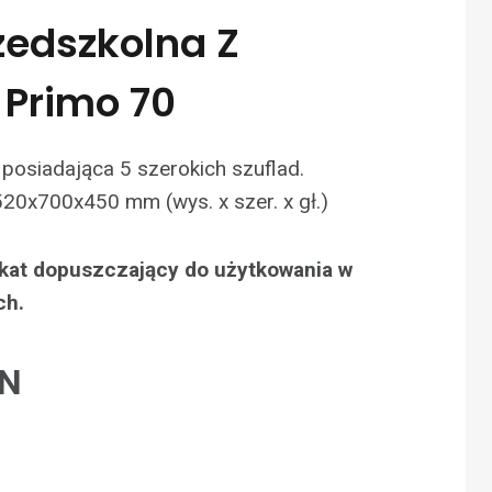
edszkolna Z
 Primo 70
posiadająca 5 szerokich szuflad.
20x700x450 mm (wys. x szer. x gł.)
fikat dopuszczający do użytkowania w
ch.
LN