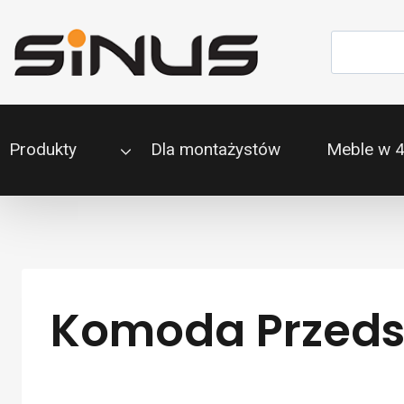
Przejdź
do
Szukaj
treści
Produkty
Dla montażystów
Meble w 
Komoda Przedsz