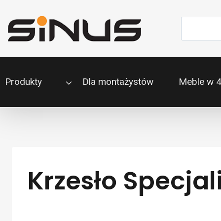
Przejdź
do
Szukaj
treści
Produkty
Dla montażystów
Meble w 
Krzesło Specja