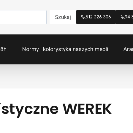
Szukaj
512 326 306
94 
48h
Normy i kolorystyka naszych mebli
Ara
listyczne WEREK