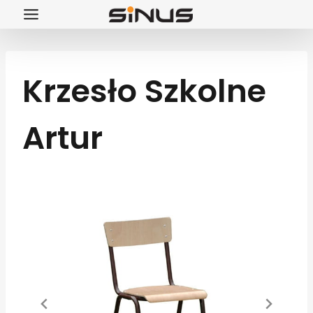
Przejdź
do
treści
Krzesło Szkolne
Artur