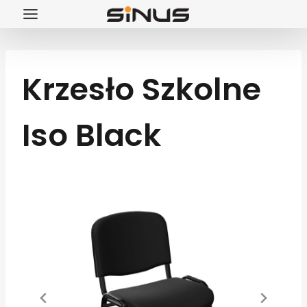
Przejdź
do
treści
Krzesło Szkolne
Iso Black