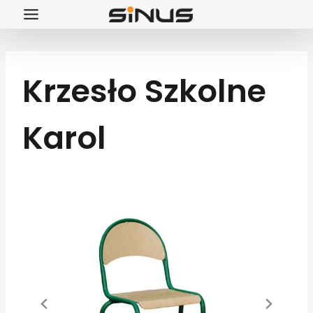
Przejdź
do
treści
Krzesło Szkolne
Karol