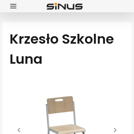
Przejdź
do
treści
Krzesło Szkolne
Luna