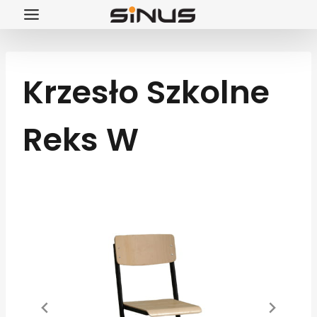
Przejdź
do
treści
Krzesło Szkolne
Reks W