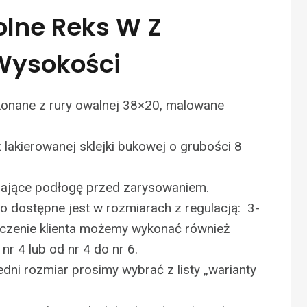
olne Reks W Z
Wysokości
konane z rury owalnej 38×20, malowane
z lakierowanej sklejki bukowej o grubości 8
zające podłogę przed zarysowaniem.
 dostępne jest w rozmiarach z regulacją: 3-
życzenie klienta możemy wykonać również
nr 4 lub od nr 4 do nr 6.
ni rozmiar prosimy wybrać z listy „warianty