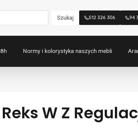
Szukaj
512 326 306
94 
48h
Normy i kolorystyka naszych mebli
Ara
e Reks W Z Regula