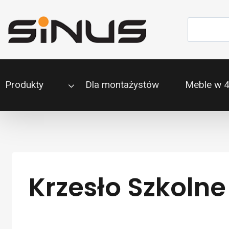
Przejdź
do
Szukaj
treści
Produkty
Dla montażystów
Meble w 
Krzesło Szkoln