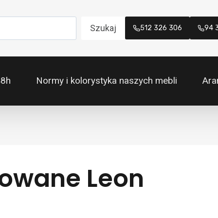
Szukaj
512 326 306
94 
48h
Normy i kolorystyka naszych mebli
Ara
rowane Leon