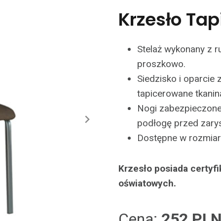
Krzesło Ta
Stelaż wykonany z 
proszkowo.
Siedzisko i oparcie
tapicerowane tkanin
Nogi zabezpieczone 
podłogę przed zary
Dostępne w rozmiarze
Krzesło posiada certyf
oświatowych.
Cena:
252 PL