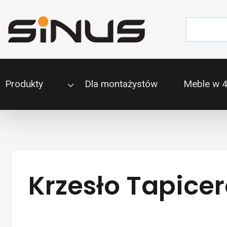
Przejdź
do
Szukaj
treści
Produkty
Dla montażystów
Meble w 
Krzesło Tapice