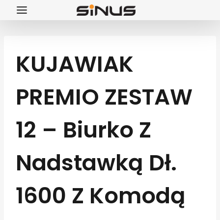
Przejdź
do
treści
KUJAWIAK
PREMIO ZESTAW
12 – Biurko Z
Nadstawką Dł.
1600 Z Komodą