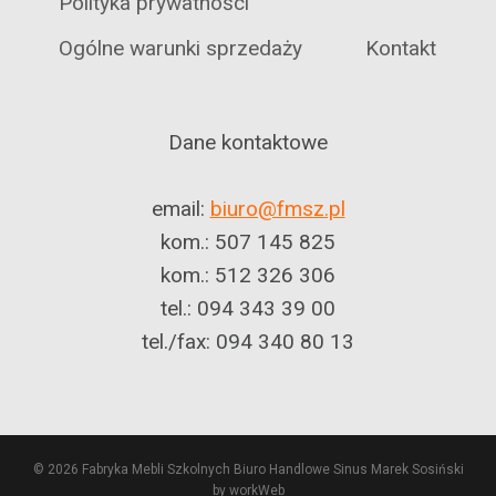
Polityka prywatności
Ogólne warunki sprzedaży
Kontakt
Dane kontaktowe
email:
biuro@fmsz.pl
kom.: 507 145 825
kom.: 512 326 306
tel.: 094 343 39 00
tel./fax: 094 340 80 13
© 2026 Fabryka Mebli Szkolnych Biuro Handlowe Sinus Marek Sosiński
by workWeb