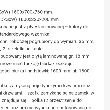
DxGxW) 1800x700x760 mm.
:(DxGxW) 1800x220x200 mm.
konane jest z płyty laminowanej – kolory do
standardowego wzornika.
zchni roboczej pogrubiony do wymiaru 36 mm.
 2 przelotki na kable.
abudowany jest płytą laminowaną gr. 18 mm,
 może mieć funkcję biurka/recepcji.
ości biurka i nadstawki: 1600 mm lub 1800
fkę zamykaną pojedynczymi drzwiami oraz
i drzwiami – szafki zamykane są na zamek, w
 znajduje się 1 półka (2 przestrzenie do
Jeden poziom ma wysokość dostosowaną do