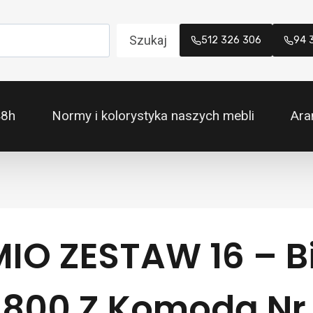
Szukaj
512 326 306
94 
48h
Normy i kolorystyka naszych mebli
Ara
O ZESTAW 16 – Bi
1800 Z Komodą Nr