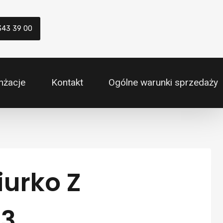
343 39 00
nżacje
Kontakt
Ogólne warunki sprzedaży
urko Z
 3