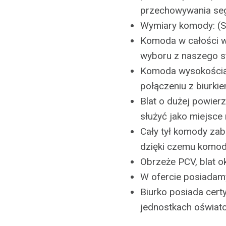
przechowywania se
Wymiary komody: (
Komoda w całości wy
wyboru z naszego 
Komoda wysokością
połączeniu z biurki
Blat o dużej powie
służyć jako miejsce 
Cały tył komody zab
dzięki czemu komod
Obrzeże PCV, blat o
W ofercie posiadam
Biurko posiada cert
jednostkach oświat