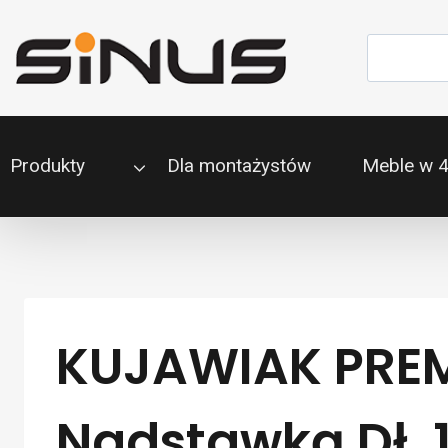
Przejdź
do
Szukaj
treści
Produkty
Dla montażystów
Meble w 
KUJAWIAK PREMI
Nadstawką Dł. 