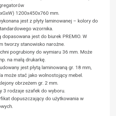
gregatorów
SxGxW) 1200x450x760 mm.
konana jest z płyty laminowanej – kolory do
standardowego wzornika.
 dopasowana jest do biurek PREMIO. W
em tworzy stanowisko narożne.
rzchni pogrubiony do wymiaru 36 mm. Może
np. na małą drukarkę.
udowany jest płytą laminowaną gr. 18 mm,
a może stać jako wolnostojący mebel.
klejony obrzeżem gr. 2 mm.
y 3 rodzaje szafek do wyboru.
yfikat dopuszczający do użytkowania w
owych.