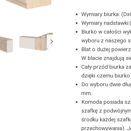
Wymiary biurka: (
Wymiary nadstawki
Biurko w całości wy
wyboru z naszego 
Blat o dużej powier
W blacie znajdują się
Cały przód biurka z
dzięki czemu biurko
Do wyboru dwie dług
mm.
Komoda posiada sza
szafkę z podwójnym
środku każdej szafki
przechowywania). 