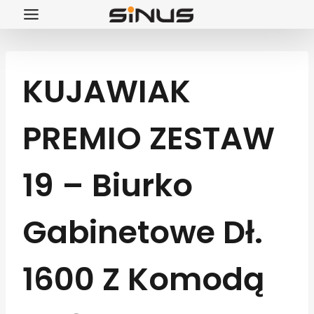
Przejdź
do
treści
KUJAWIAK
PREMIO ZESTAW
19 – Biurko
Gabinetowe Dł.
1600 Z Komodą