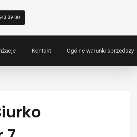
343 39 00
nżacje
Kontakt
Ogólne warunki sprzedaży
iurko
 7