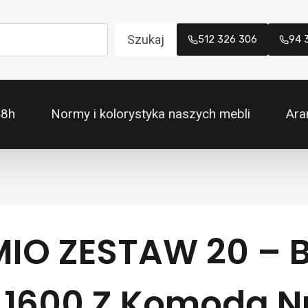
Szukaj
512 326 306
94 
48h
Normy i kolorystyka naszych mebli
Ara
IO ZESTAW 20 – B
 1600 Z Komodą Nr