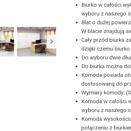
Biurko w całości wy
wyboru z naszego 
Blat o dużej powier
W blacie znajdują się
Cały przód biurka z
dzięki czemu biurko
Do wyboru dwie dłu
Do biurka można do
Komoda posiada otw
dostosowaną do pr
Wymiary komody: (
Komoda w całości wy
wyboru z naszego 
Komoda wysokością
połączeniu z biurki