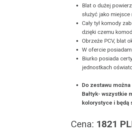
Blat o dużej powie
służyć jako miejsce 
Cały tył komody zab
dzięki czemu komod
Obrzeże PCV, blat o
W ofercie posiadam
Biurko posiada cert
jednostkach oświat
Do zestawu można d
Bałtyk- wszystkie 
kolorystyce i będą
Cena:
1821 P