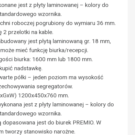
konane jest z płyty laminowanej – kolory do
standardowego wzornika.
zchni roboczej pogrubiony do wymiaru 36 mm.
 2 przelotki na kable.
abudowany jest płytą laminowaną gr. 18 mm,
 może mieć funkcję biurka/recepcji.
gości biurka: 1600 mm lub 1800 mm.
kupić nadstawkę.
arte półki – jeden poziom ma wysokość
zechowywania segregatorów.
SxGxW) 1200x450x760 mm.
konana jest z płyty laminowanej – kolory do
standardowego wzornika.
 dopasowana jest do biurek PREMIO. W
em tworzy stanowisko narożne.