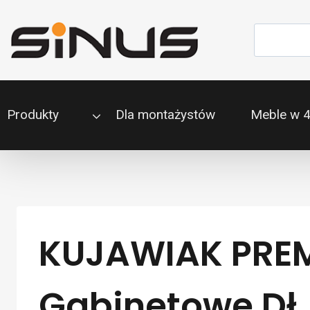
Przejdź
do
Szukaj
treści
Produkty
Dla montażystów
Meble w 
KUJAWIAK PREM
Gabinetowe Dł.