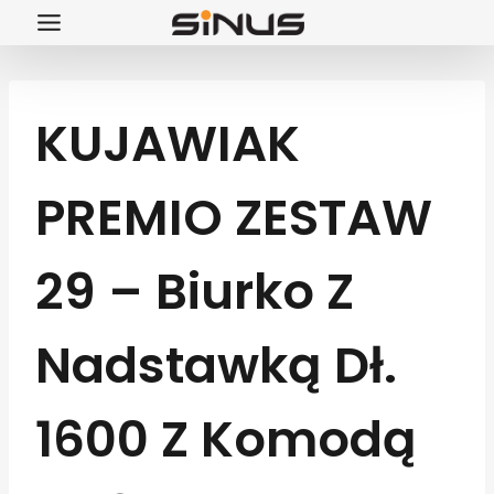
Przejdź
do
treści
KUJAWIAK
PREMIO ZESTAW
29 – Biurko Z
Nadstawką Dł.
1600 Z Komodą