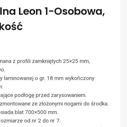
lna Leon 1-Osobowa,
kość
nana z profili zamkniętych 25×25 mm,
o.
yty laminowanej o gr. 18 mm wykończony
m
zające podłogę przed zarysowaniem.
y zmontowane ze złożonymi nogami do środka.
osiada blat 700×500 mm.
ozmiarze od nr 2 do nr 7.