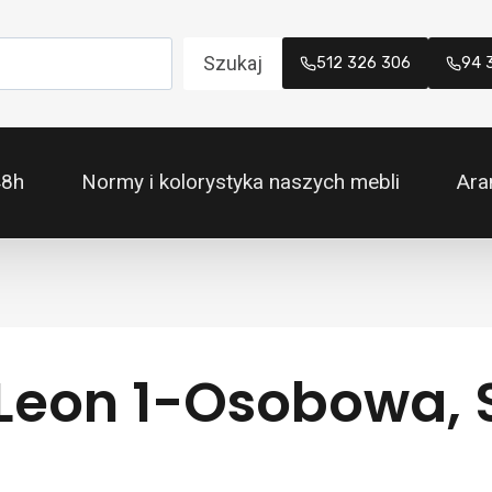
Szukaj
512 326 306
94 
48h
Normy i kolorystyka naszych mebli
Ara
Leon 1-Osobowa, 