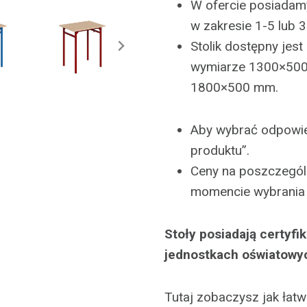
W ofercie posiadamy
w zakresie 1-5 lub 3
Stolik dostępny jes
wymiarze 1300×500
1800×500 mm.
Aby wybrać odpowied
produktu”.
Ceny na poszczególn
momencie wybrania 
Stoły posiadają certyf
jednostkach oświatowy
Tutaj zobaczysz jak łatw