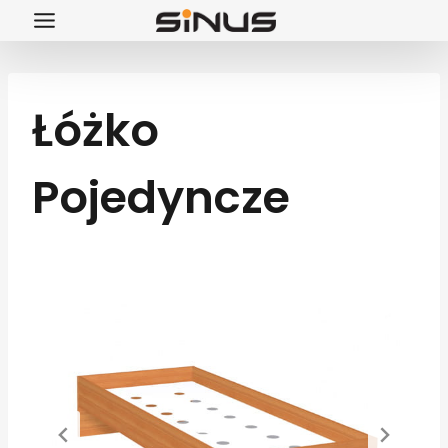
Przejdź
do
treści
Łóżko
Pojedyncze