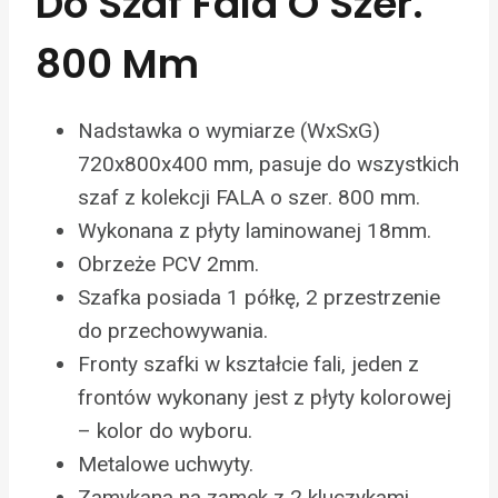
Do Szaf Fala O Szer.
800 Mm
Nadstawka o wymiarze (WxSxG)
720x800x400 mm, pasuje do wszystkich
szaf z kolekcji FALA o szer. 800 mm.
Wykonana z płyty laminowanej 18mm.
Obrzeże PCV 2mm.
Szafka posiada 1 półkę, 2 przestrzenie
do przechowywania.
Fronty szafki w kształcie fali, jeden z
frontów wykonany jest z płyty kolorowej
– kolor do wyboru.
Metalowe uchwyty.
Zamykana na zamek z 2 kluczykami.