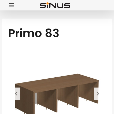
Przejdź
do
treści
Primo 83