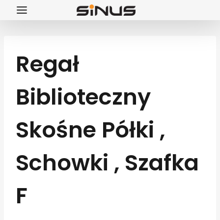
Przejdź
do
treści
Regał
Biblioteczny
Skośne Półki ,
Schowki , Szafka
F