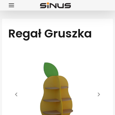
Przejdź
do
treści
Regał Gruszka