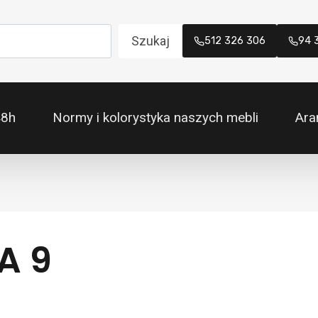
Szukaj
512 326 306
94 
48h
Normy i kolorystyka naszych mebli
Ara
A 9