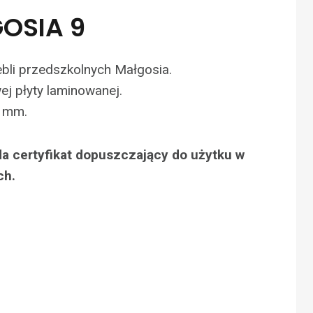
OSIA 9
bli przedszkolnych Małgosia.
j płyty laminowanej.
 mm.
a certyfikat dopuszczający do użytku w
ch.
N