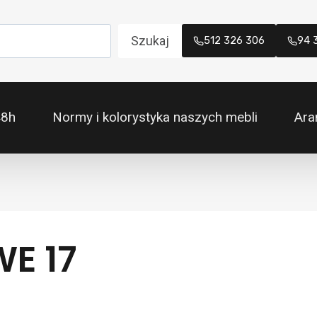
Szukaj
512 326 306
94 
48h
Normy i kolorystyka naszych mebli
Ara
E 17