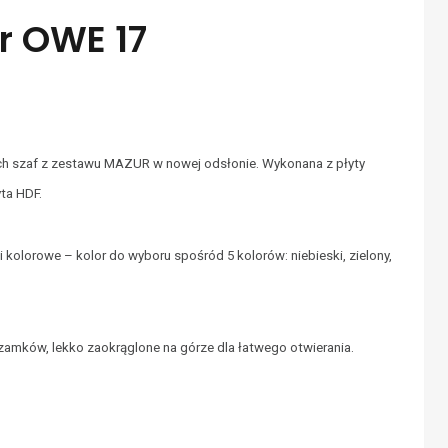
r OWE 17
ch szaf z zestawu MAZUR w nowej odsłonie. Wykonana z płyty
yta HDF.
i kolorowe – kolor do wyboru spośród 5 kolorów: niebieski, zielony,
zamków, lekko zaokrąglone na górze dla łatwego otwierania.