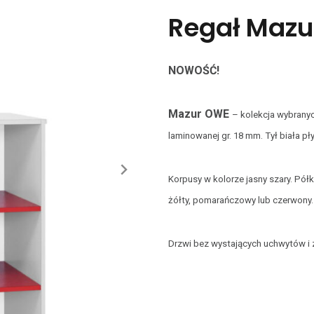
Regał Mazu
NOWOŚĆ!
Mazur OWE
– kolekcja wybrany
laminowanej gr. 18 mm. Tył biała pł
Korpusy w kolorze jasny szary. Półk
żółty, pomarańczowy lub czerwony.
Drzwi bez wystających uchwytów i 