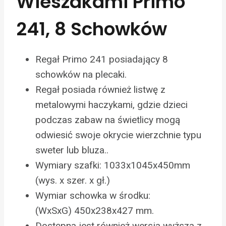
Wieszakami Primo
241, 8 Schowków
Regał Primo 241 posiadający 8
schowków na plecaki.
Regał posiada również listwę z
metalowymi haczykami, gdzie dzieci
podczas zabaw na świetlicy mogą
odwiesić swoje okrycie wierzchnie typu
sweter lub bluza..
Wymiary szafki: 1033x1045x450mm
(wys. x szer. x gł.)
Wymiar schowka w środku:
(WxSxG) 450x238x427 mm.
Dostępna jest również wersja wyższa z