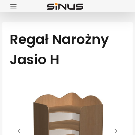
Przejdź
do
treści
Regał Narożny
Jasio H