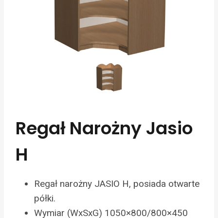
Regał Narożny Jasio
H
Regał narożny JASIO H, posiada otwarte
półki.
Wymiar (WxSxG) 1050×800/800×450