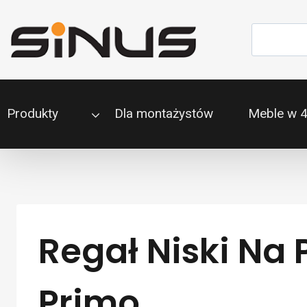
Przejdź
do
Szukaj
treści
Produkty
Dla montażystów
Meble w 
Regał Niski Na
Primo