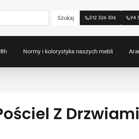
Szukaj
512 326 306
94 
48h
Normy i kolorystyka naszych mebli
Ara
 Pościel Z Drzwia