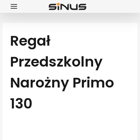
Przejdź
do
treści
Regał
Przedszkolny
Narożny Primo
130