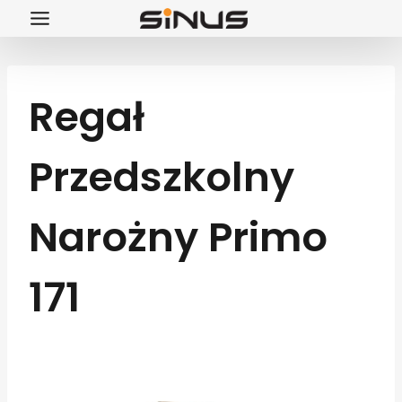
Przejdź
do
treści
Regał
Przedszkolny
Narożny Primo
171